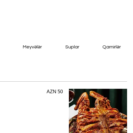
Meyvələr
Suplar
Qarnirlər
AZN 50