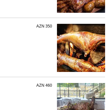
AZN 350
AZN 460