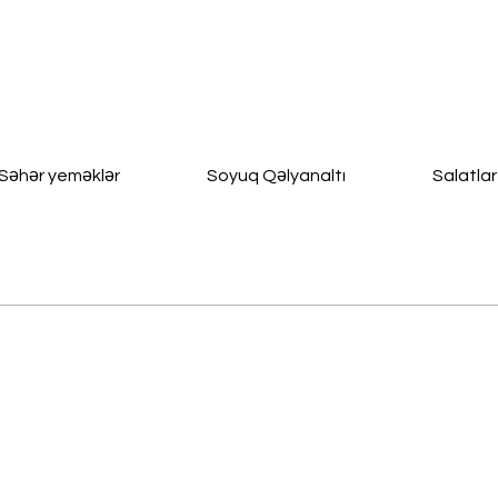
Səhər yeməklər
Soyuq Qəlyanaltı
Salatlar