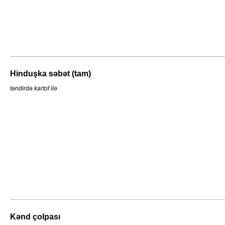
Hinduşka səbət (tam)
təndirdə kartof ilə
Kənd çolpası