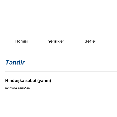
Ana Səhifə
Yeni Sayfa
New Page
Daha fazla
Hamısı
Yeniliklər
Setlər
Təndir
Hinduşka səbət (yarım)
təndirdə kartof ilə