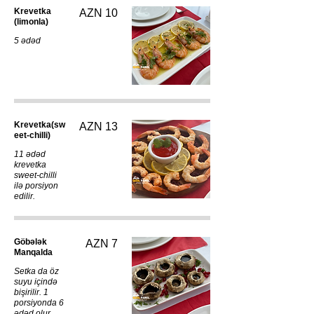
Krevetka
AZN 10
(limonla)
5 ədəd
Krevetka(sw
AZN 13
eet-chilli)
11 ədəd
krevetka
sweet-chilli
ilə porsiyon
edilir.
Göbələk
AZN 7
Manqalda
Setka da öz
suyu içində
bişirilir. 1
porsiyonda 6
ədəd olur.