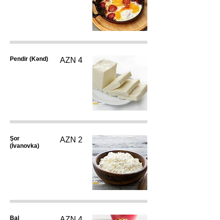
Pendir (Kənd)
AZN 4
Şor
AZN 2
(İvanovka)
Bal
AZN 4