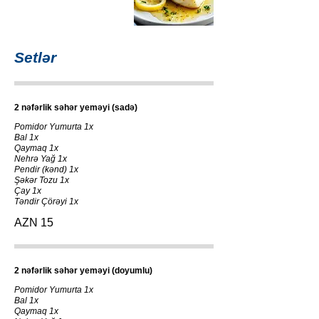
Setlər
2 nəfərlik səhər yeməyi (sadə)
Pomidor Yumurta 1x
Bal 1x
Qaymaq 1x
Nehrə Yağ 1x
Pendir (kənd) 1x
Şəkər Tozu 1x
Çay 1x
Təndir Çörəyi 1x
AZN 15
2 nəfərlik səhər yeməyi (doyumlu)
Pomidor Yumurta 1x
Bal 1x
Qaymaq 1x