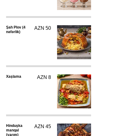
Şah Plov (4
AZN 50
nəfərlik)
Xaşlama
AZN 8
Hinduşka
AZN 45
manqal
(yarım)