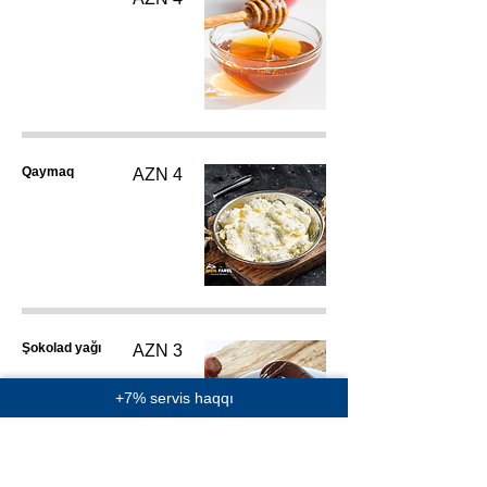
Qaymaq
AZN 4
Şokolad yağı
AZN 3
+7% servis haqqı