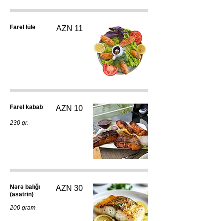
Farel lülə
AZN 11
Farel kabab
AZN 10
230 qr.
Nərə balığı
AZN 30
(asatrin)
200 qram