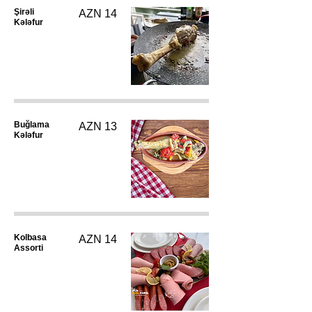
Şirəli
AZN 14
Kələfur
Buğlama
AZN 13
Kələfur
Kolbasa
AZN 14
Assorti