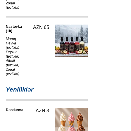
Zogal
(tezliklə)
Nastoyka
AZN 65
(1lt)
Moruq
Heyva
(tezliklə)
Feyxua
(tezliklə)
Albali
(tezliklə)
Zogal
(tezliklə)
Yeniliklər
Dondurma
AZN 3