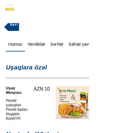
Geri
Hamısı
Yeniliklər
Setlər
Səhər yeməklər
Uşaqlara özəl
Uşaq
AZN 10
Menyusu
Pendir
çubuqları
Pendir topları
Nuggets
Kartof Fri