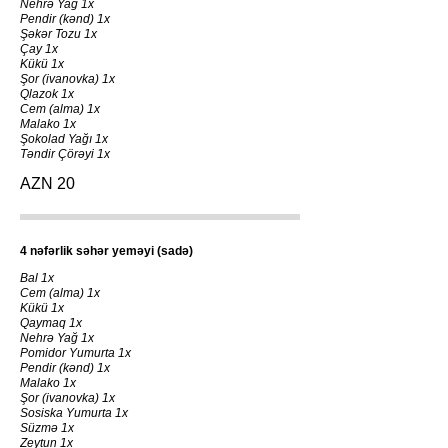
Nehrə Yağ 1x
Pendir (kənd) 1x
Şəkər Tozu 1x
Çay 1x
Kükü 1x
Şor (ivanovka) 1x
Qlazok 1x
Cem (alma) 1x
Malako 1x
Şokolad Yağı 1x
Təndir Çörəyi 1x
AZN 20
4 nəfərlik səhər yeməyi (sadə)
Bal 1x
Cem (alma) 1x
Kükü 1x
Qaymaq 1x
Nehrə Yağ 1x
Pomidor Yumurta 1x
Pendir (kənd) 1x
Malako 1x
Şor (ivanovka) 1x
Sosiska Yumurta 1x
Süzmə 1x
Zeytun 1x