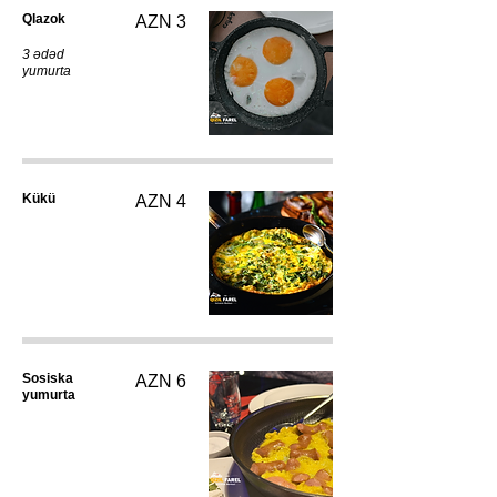
Qlazok
AZN 3
3 ədəd
yumurta
Kükü
AZN 4
Sosiska
AZN 6
yumurta