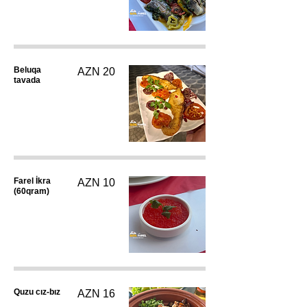
Beluqa
AZN 20
tavada
Farel İkra
AZN 10
(60qram)
Quzu cız-bız
AZN 16