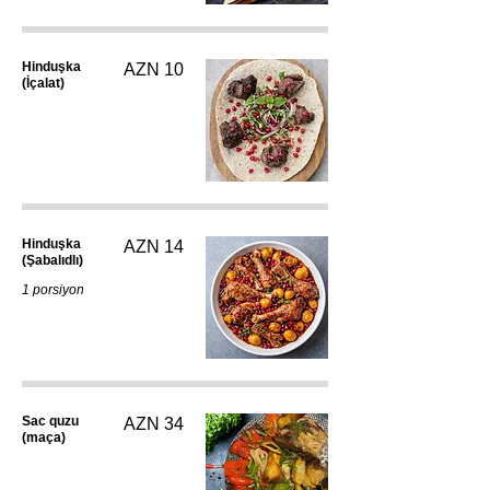
Hinduşka
AZN 10
(İçalat)
Hinduşka
AZN 14
(Şabalıdlı)
1 porsiyon
Sac quzu
AZN 34
(maça)