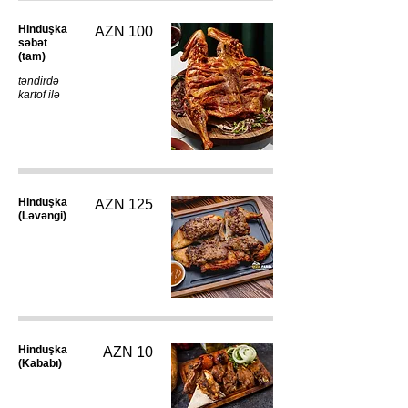
Hinduşka
AZN 100
səbət
(tam)
təndirdə
kartof ilə
Hinduşka
AZN 125
(Ləvəngi)
Hinduşka
AZN 10
(Kababı)