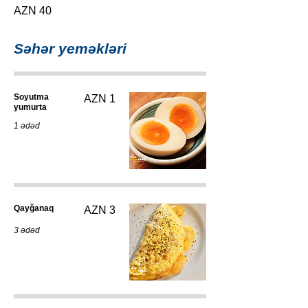
AZN 40
Səhər yeməkləri
Soyutma
AZN 1
yumurta
1 ədəd
Qayğanaq
AZN 3
3 ədəd