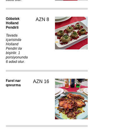
Göbələk
AZN 8
Holland
Pendirli
Tavada
içərisində
Holland
Pendiri ilə
bişirilir. 1
porsiyonunda
6 ədəd olur.
Farel nar
AZN 16
qovurma