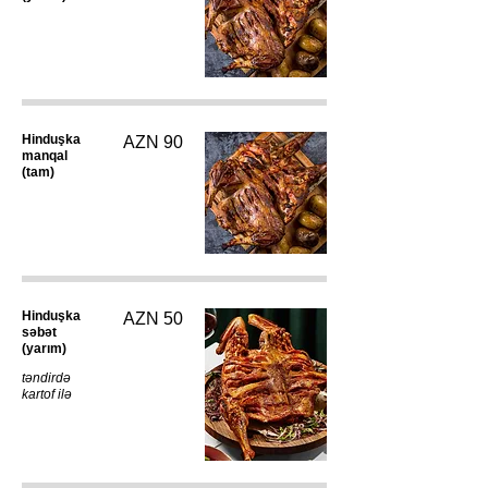
Hinduşka
AZN 90
manqal
(tam)
Hinduşka
AZN 50
səbət
(yarım)
təndirdə
kartof ilə