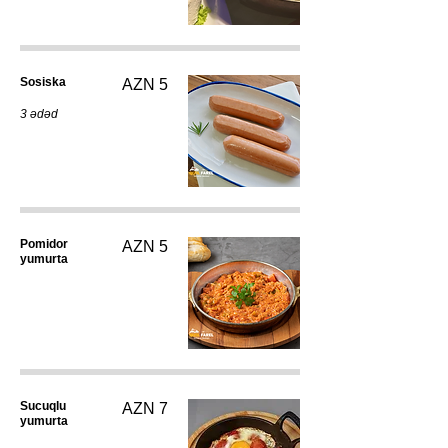
Sosiska
AZN 5
3 ədəd
Pomidor
AZN 5
yumurta
Sucuqlu
AZN 7
yumurta