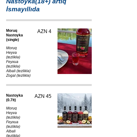
Nastoyka(18+) artıq
İsmayıllıda
Moruq
AZN 4
Nastoyka
(single)
Moruq
Heyva
(tezliklə)
Feyxua
(tezliklə)
Albali (tezliklə)
Zogal (tezliklə)
Nastoyka
AZN 45
(0.7lt)
Moruq
Heyva
(tezliklə)
Feyxua
(tezliklə)
Albali
(tezliklə)