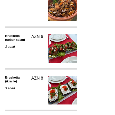
Brusketta
AZN 6
(çoban salatı)
3 ədəd
Brusketta
AZN 8
(ikra ilə)
3 ədəd