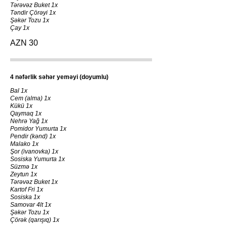
Tərəvəz Buket 1x
Təndir Çörəyi 1x
Şəkər Tozu 1x
Çay 1x
AZN 30
4 nəfərlik səhər yeməyi (doyumlu)
Bal 1x
Cem (alma) 1x
Kükü 1x
Qaymaq 1x
Nehrə Yağ 1x
Pomidor Yumurta 1x
Pendir (kənd) 1x
Malako 1x
Şor (ivanovka) 1x
Sosiska Yumurta 1x
Süzmə 1x
Zeytun 1x
Tərəvəz Buket 1x
Kartof Fri 1x
Sosiska 1x
Samovar 4lt 1x
Şəkər Tozu 1x
Çörək (qarışıq) 1x