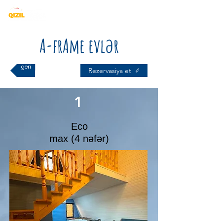
A-frAme evlər
geri
Rezervasiya et
1
Eco
max (4 nəfər)