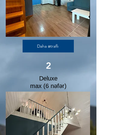
Daha ətraflı
2
Deluxe
max (6 nəfər)