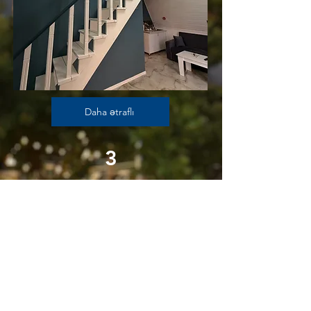
Daha ətraflı
3
Super
max (8 nəfər)