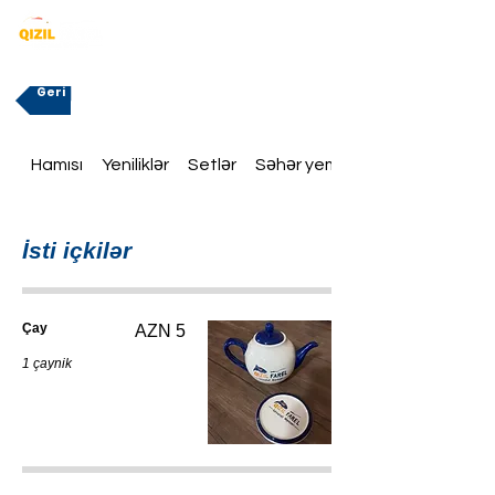
Geri
Hamısı
Yeniliklər
Setlər
Səhər yeməklər
İsti içkilər
Çay
AZN 5
1 çaynik