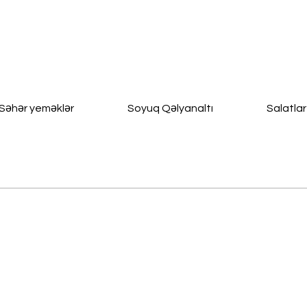
Səhər yeməklər
Soyuq Qəlyanaltı
Salatlar