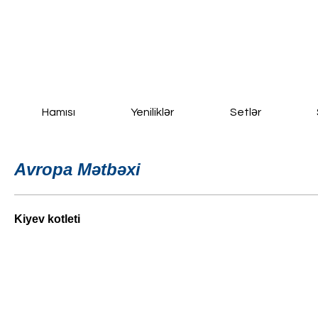
Ana Səhifə
Yeni Sayfa
New Page
Daha fazla
Hamısı
Yeniliklər
Setlər
Avropa Mətbəxi
Kiyev kotleti