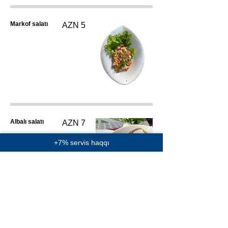
Markof salatı
AZN 5
Albalı salatı
AZN 7
+7% servis haqqı
Sezar salatı
AZN 12