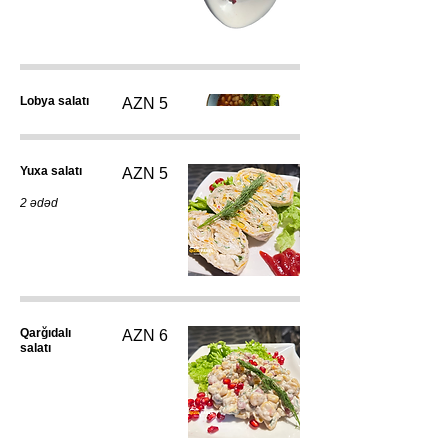
Lobya salatı
AZN 5
Yuxa salatı
AZN 5
2 ədəd
Qarğıdalı
AZN 6
salatı