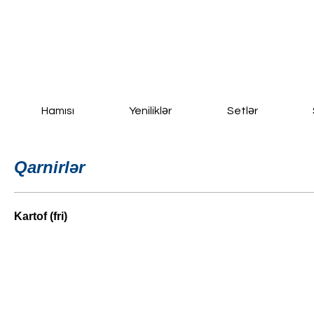
Ana Səhifə
Yeni Sayfa
New Page
Daha fazla
Hamısı
Yeniliklər
Setlər
Qarnirlər
Kartof (fri)