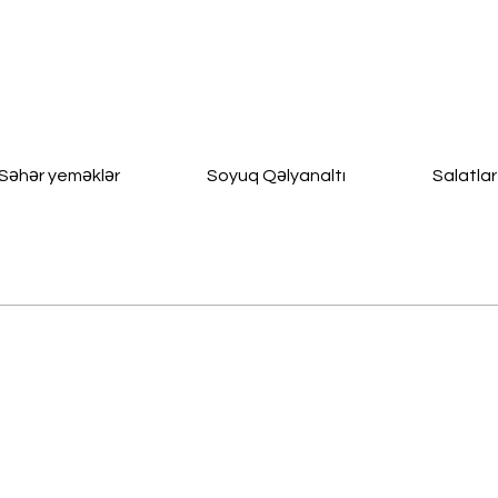
Səhər yeməklər
Soyuq Qəlyanaltı
Salatlar