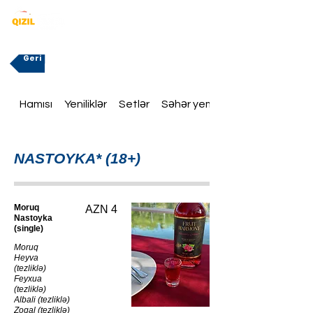
Geri
Hamısı
Yeniliklər
Setlər
Səhər yeməklər
NASTOYKA* (18+)
Moruq
AZN 4
Nastoyka
(single)
Moruq
Heyva
(tezliklə)
Feyxua
(tezliklə)
Albali (tezliklə)
Zogal (tezliklə)