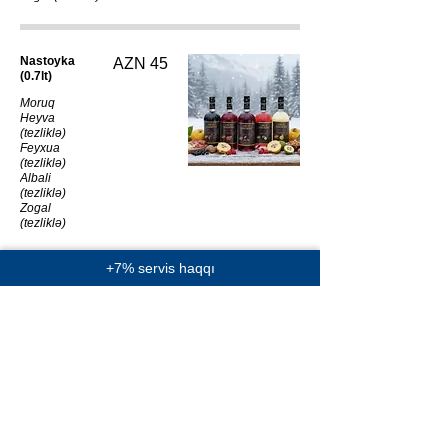
Nastoyka
AZN 45
(0.7lt)
Moruq
Heyva
(tezliklə)
Feyxua
(tezliklə)
Albali
(tezliklə)
Zogal
(tezliklə)
+7% servis haqqı
Nastoyka
AZN 65
(1lt)
Moruq
Heyva
(tezliklə)
Feyxua
(tezliklə)
Albali
(tezliklə)
Zogal