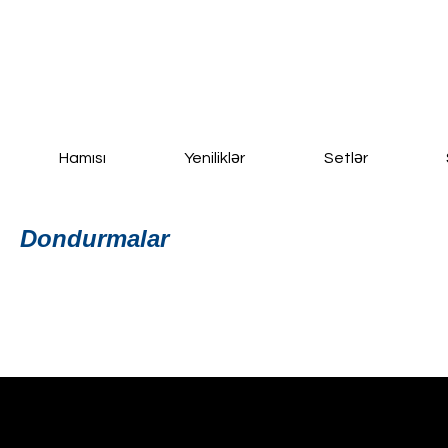
Ana Səhifə
Yeni Sayfa
New Page
Daha fazla
Hamısı
Yeniliklər
Setlər
Dondurmalar