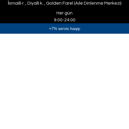
İsmailli r. , Diyalli k. , Golden Farel (Aile Dinlenme Merkezi)
Her gün
9:00-24:00
+7% servis haqqı