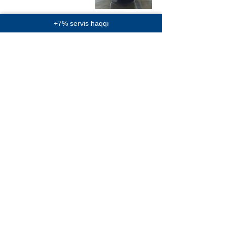
+7% servis haqqı
Mürəbbə
AZN 10
(Dağ
çiyələyi)
Mürəbbə
AZN 10
(Moruq)
3lü Çərəz
AZN 7