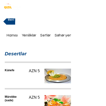
Geri
Hamısı
Yeniliklər
Setlər
Səhər yeməklər
Desertlər
Künefe
AZN 5
Mürəbbə
AZN 5
(sadə)