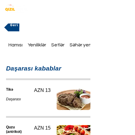
Geri
Hamısı
Yeniliklər
Setlər
Səhər yeməklər
Daşarası kabablar
Tikə
AZN 13
Daşarası
Quzu
AZN 15
(antrikot)