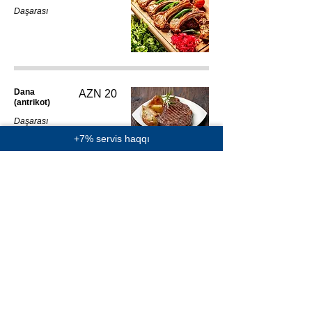
Daşarası
Dana
AZN 20
(antrikot)
Daşarası
+7% servis haqqı
Çolpa (tam)
AZN 30
Daşarası