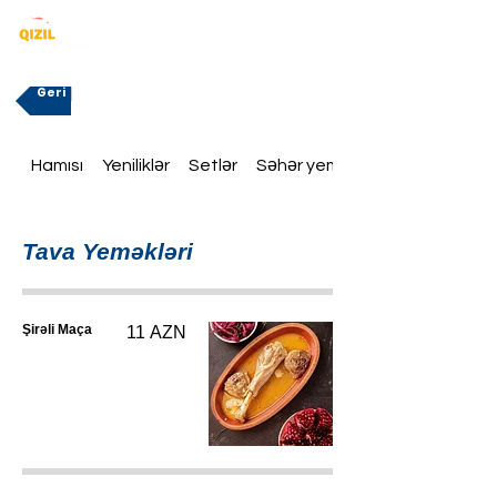
Geri
Hamısı
Yeniliklər
Setlər
Səhər yeməklər
Tava Yeməkləri
Şirəli Maça
11 AZN