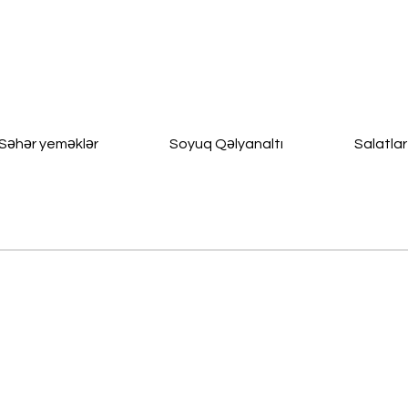
Səhər yeməklər
Soyuq Qəlyanaltı
Salatlar