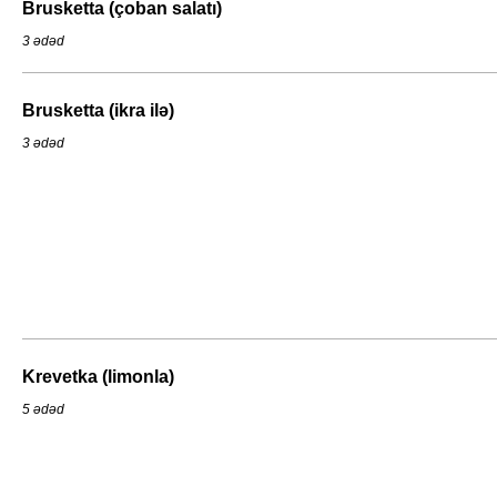
Brusketta (çoban salatı)
3 ədəd
Brusketta (ikra ilə)
3 ədəd
Krevetka (limonla)
5 ədəd