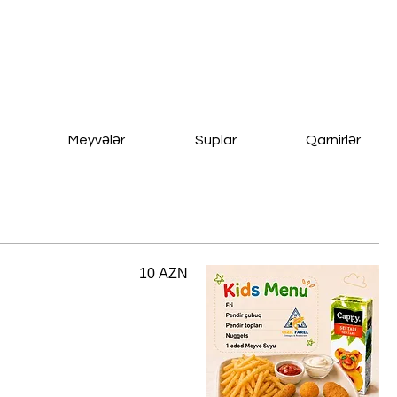
Meyvələr
Suplar
Qarnirlər
10 AZN