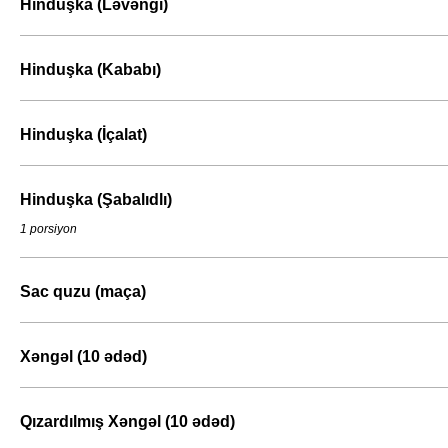
Hinduşka (Ləvəngi)
Hinduşka (Kababı)
Hinduşka (İçalat)
Hinduşka (Şabalıdlı)
1 porsiyon
Sac quzu (maça)
Xəngəl (10 ədəd)
Qızardılmış Xəngəl (10 ədəd)