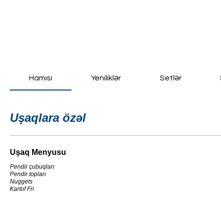
Ana Səhifə
Yeni Sayfa
New Page
Daha fazla
Hamısı
Yeniliklər
Setlər
Uşaqlara özəl
Uşaq Menyusu
Pendir çubuqları
Pendir topları
Nuggets
Kartof Fri