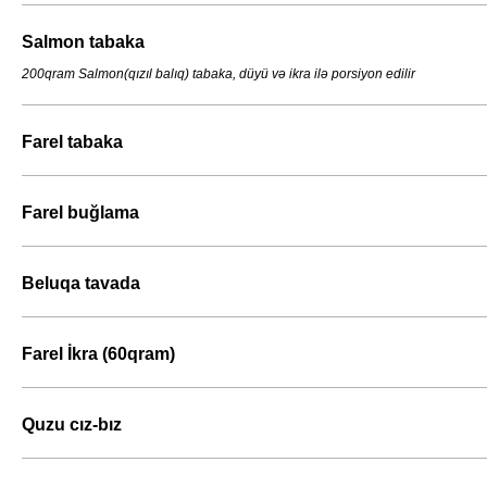
Salmon tabaka
200qram Salmon(qızıl balıq) tabaka, düyü və ikra ilə porsiyon edilir
Farel tabaka
Farel buğlama
Beluqa tavada
Farel İkra (60qram)
Quzu cız-bız