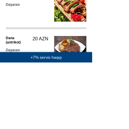
Daşarası
Dana
20 AZN
(antrikot)
Daşarası
+7% servis haqqı
Çolpa (tam)
30 AZN
Daşarası