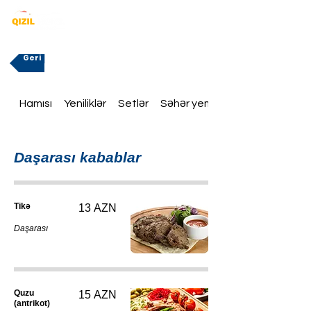
Geri
Hamısı
Yeniliklər
Setlər
Səhər yeməklər
Daşarası kabablar
Tikə
13 AZN
Daşarası
Quzu
15 AZN
(antrikot)