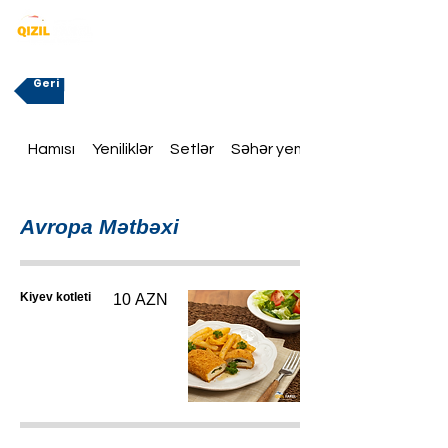
Geri
Hamısı
Yeniliklər
Setlər
Səhər yeməklər
Avropa Mətbəxi
Kiyev kotleti
10 AZN