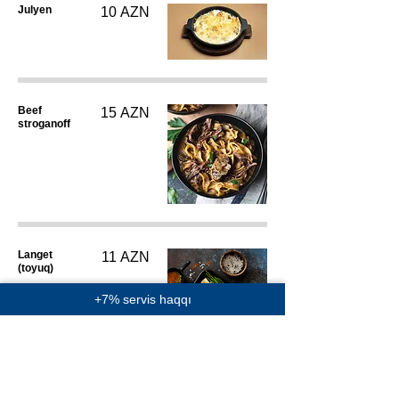
Julyen
10 AZN
Beef
15 AZN
stroganoff
Langet
11 AZN
(toyuq)
+7% servis haqqı