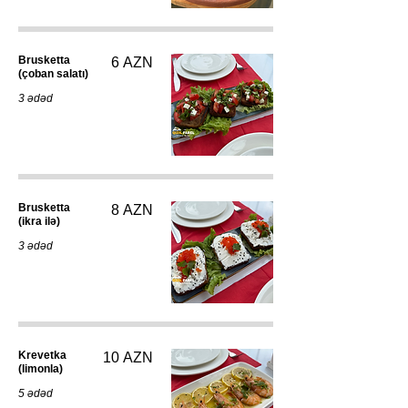
Brusketta
6 AZN
(çoban salatı)
3 ədəd
Brusketta
8 AZN
(ikra ilə)
3 ədəd
Krevetka
10 AZN
(limonla)
5 ədəd