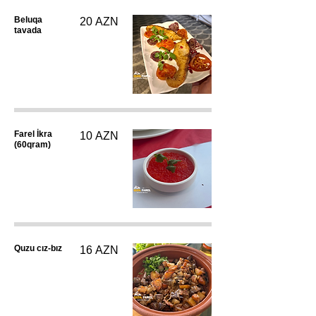
Beluqa
20 AZN
tavada
Farel İkra
10 AZN
(60qram)
Quzu cız-bız
16 AZN