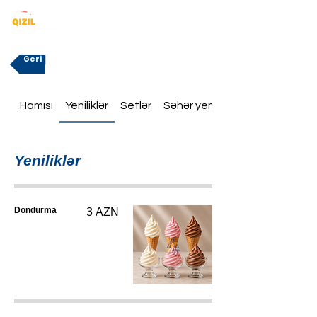
Geri
Hamısı
Yeniliklər
Setlər
Səhər yeməklər
Yeniliklər
Dondurma
3 AZN