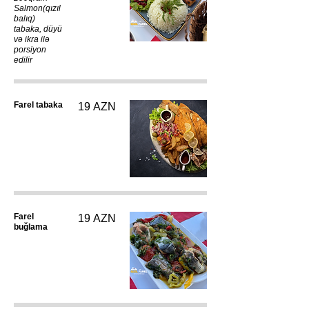
Salmon(qızıl
balıq)
tabaka, düyü
və ikra ilə
porsiyon
edilir
Farel tabaka
19 AZN
Farel
19 AZN
buğlama