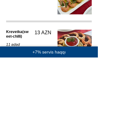
Krevetka(sw
13 AZN
eet-chilli)
11 ədəd
krevetka
+7% servis haqqı
sweet-chilli
ilə porsiyon
edilir.
Göbələk
8 AZN
Holland
Pendirli
Tavada
içərisində
Holland
Pendiri ilə
bişirilir. 1
porsiyonunda
6 ədəd olur.