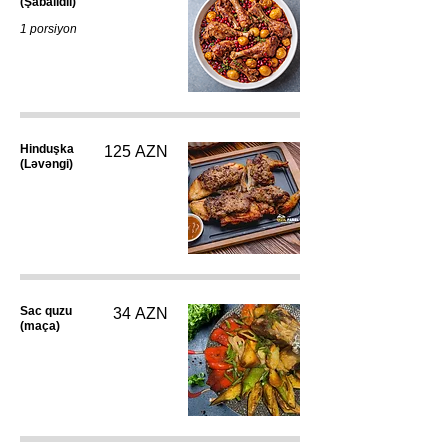
(Şabalıdlı)
1 porsiyon
Hinduşka
125 AZN
(Ləvəngi)
Sac quzu
34 AZN
(maça)