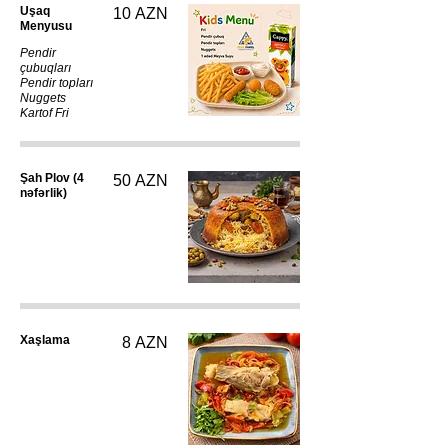
Uşaq
10 AZN
Menyusu
Pendir
çubuqları
Pendir topları
Nuggets
Kartof Fri
Şah Plov (4
50 AZN
nəfərlik)
Xaşlama
8 AZN