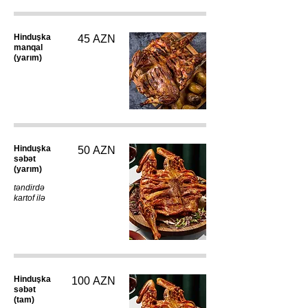
Hinduşka
45 AZN
manqal
(yarım)
Hinduşka
50 AZN
səbət
(yarım)
təndirdə
kartof ilə
Hinduşka
100 AZN
səbət
(tam)