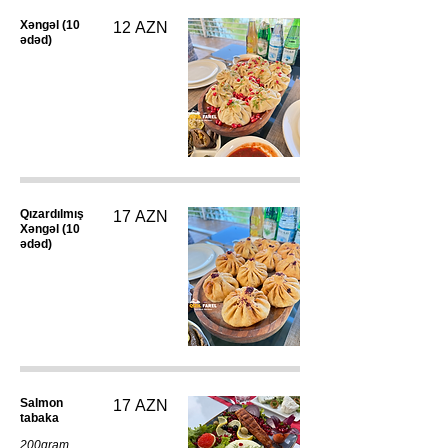
Xəngəl (10
12 AZN
ədəd)
Qızardılmış
17 AZN
Xəngəl (10
ədəd)
Salmon
17 AZN
tabaka
200qram