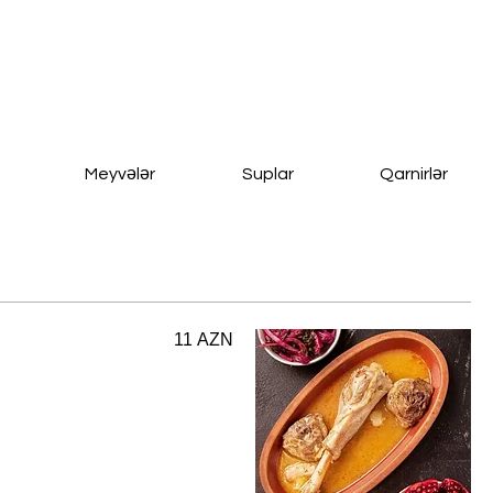
Meyvələr
Suplar
Qarnirlər
11 AZN