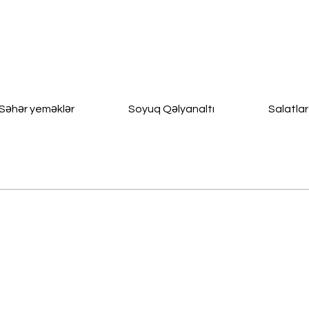
Səhər yeməklər
Soyuq Qəlyanaltı
Salatlar