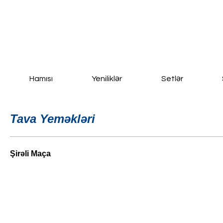
Ana Səhifə
Yeni Sayfa
New Page
Daha fazla
Hamısı
Yeniliklər
Setlər
Tava Yeməkləri
Şirəli Maça