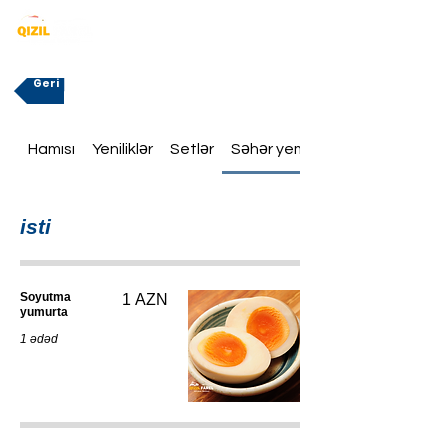
Geri
Hamısı
Yeniliklər
Setlər
Səhər yeməklər
isti
Soyutma
1 AZN
yumurta
1 ədəd