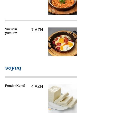
Sucuqlu
7 AZN
yumurta
soyuq
Pendir (Kənd)
4 AZN