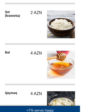
Şor
2 AZN
(İvanovka)
Bal
4 AZN
Qaymaq
4 AZN
+7% servis haqqı