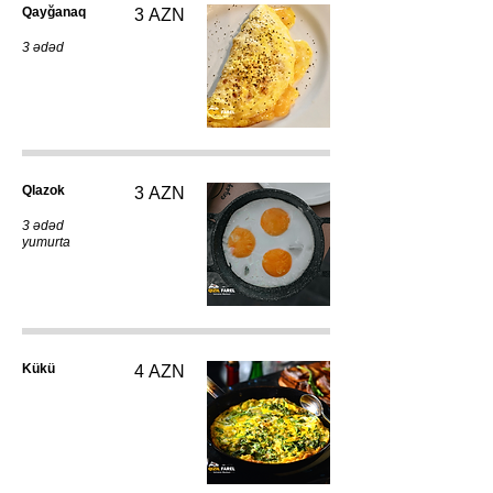
Qayğanaq
3 AZN
3 ədəd
Qlazok
3 AZN
3 ədəd
yumurta
Kükü
4 AZN