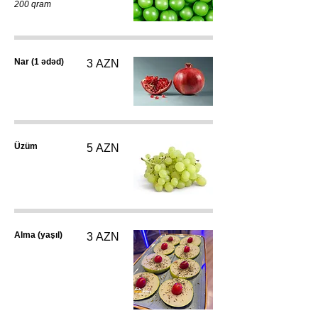
200 qram
Nar (1 ədəd)
3 AZN
Üzüm
5 AZN
Alma (yaşıl)
3 AZN