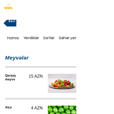
Geri
Hamısı
Yeniliklər
Setlər
Səhər yeməklər
Meyvələr
Qarışıq
15 AZN
meyvə
Alça
4 AZN