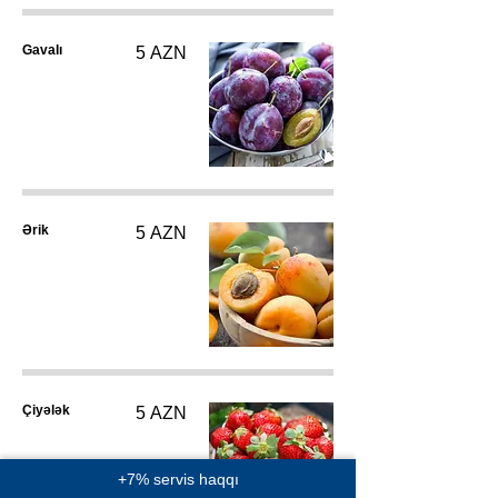
Gavalı
5 AZN
Ərik
5 AZN
Çiyələk
5 AZN
+7% servis haqqı