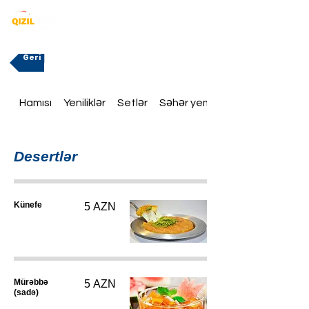
Geri
Hamısı
Yeniliklər
Setlər
Səhər yeməklər
Desertlər
Künefe
5 AZN
Mürəbbə
5 AZN
(sadə)