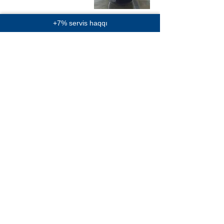
+7% servis haqqı
Mürəbbə
10 AZN
(Dağ
çiyələyi)
Mürəbbə
10 AZN
(Moruq)
3lü Çərəz
7 AZN