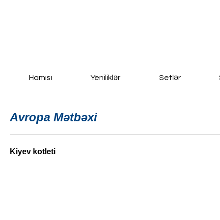
Ana Səhifə
Yeni Sayfa
New Page
Daha fazla
Hamısı
Yeniliklər
Setlər
Avropa Mətbəxi
Kiyev kotleti