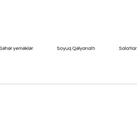
Səhər yeməklər
Soyuq Qəlyanaltı
Salatlar