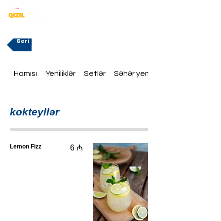
Geri
Hamısı
Yeniliklər
Setlər
Səhər yeməklər
kokteyllər
Lemon Fizz
6 ₼