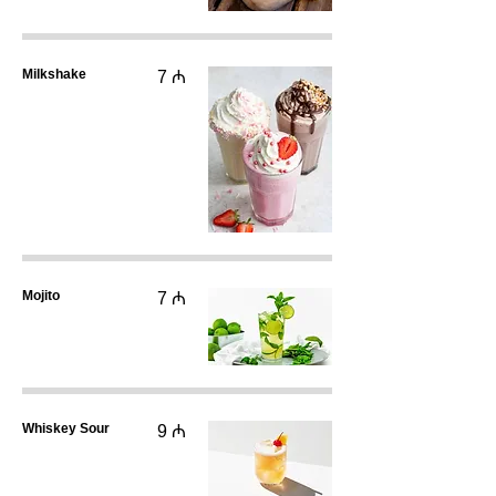
Milkshake
7 ₼
Mojito
7 ₼
Whiskey Sour
9 ₼