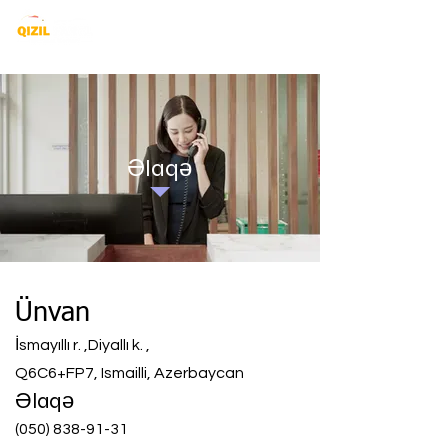
Əlaqə
Ünvan
İsmayıllı r. ,Diyallı k. ,
Q6C6+FP7, Ismailli, Azerbaycan
Əlaqə
(050) 838-91-31