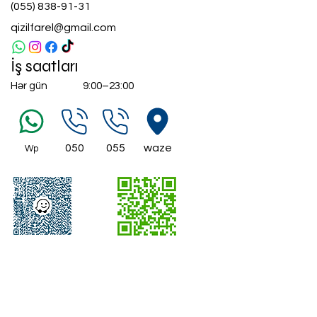
(055
)
838-91-31
qizilfarel@gmail.com
İş saatları
Hər gün
9:00–23:00
050
055
waze
Wp