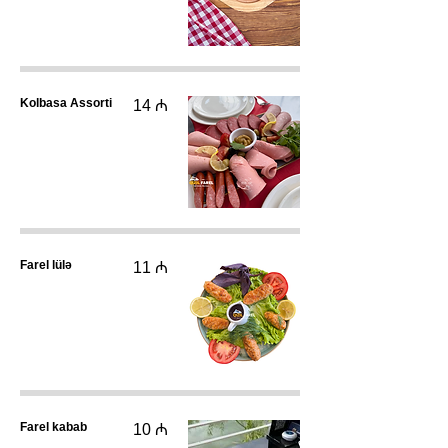
Kolbasa Assorti
14 ₼
Farel lülə
11 ₼
Farel kabab
10 ₼