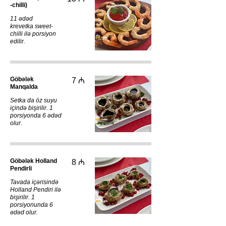
-chilli)
11 ədəd
krevetka sweet-
chilli ilə porsiyon
edilir.
Göbələk
7 ₼
Manqalda
Setka da öz suyu
içində bişirilir. 1
porsiyonda 6 ədəd
olur.
Göbələk Holland
8 ₼
Pendirli
Tavada içərisində
Holland Pendiri ilə
bişirilir. 1
porsiyonunda 6
ədəd olur.