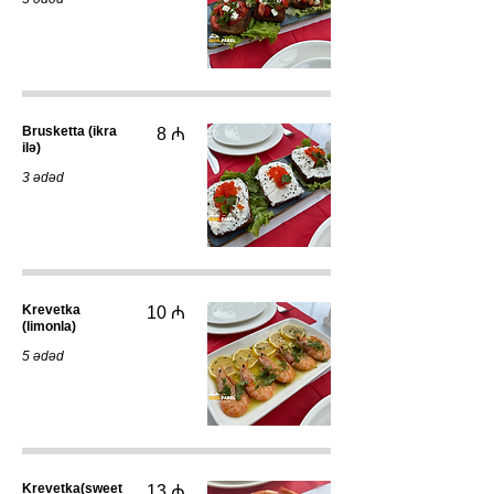
Brusketta (ikra
8 ₼
ilə)
3 ədəd
Krevetka
10 ₼
(limonla)
5 ədəd
Krevetka(sweet
13 ₼