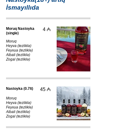
İsmayıllıda
Moruq Nastoyka
4 ₼
(single)
Moruq
Heyva (tezliklə)
Feyxua (tezliklə)
Albali (tezliklə)
Zogal (tezliklə)
Nastoyka (0.7lt)
45 ₼
Moruq
Heyva (tezliklə)
Feyxua (tezliklə)
Albali (tezliklə)
Zogal (tezliklə)