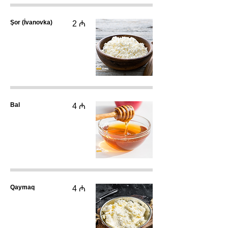
Şor (İvanovka)
2 ₼
Bal
4 ₼
Qaymaq
4 ₼