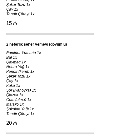
Pendir (kənd) 1x
Şəkər Tozu 1x
Çay 1x
Təndir Çörəyi 1x
15 ₼
2 nəfərlik səhər yeməyi (doyumlu)
Pomidor Yumurta 1x
Bal 1x
Qaymaq 1x
Nehrə Yağ 1x
Pendir (kənd) 1x
Şəkər Tozu 1x
Çay 1x
Kükü 1x
Şor (ivanovka) 1x
Qlazok 1x
Cem (alma) 1x
Malako 1x
Şokolad Yağı 1x
Təndir Çörəyi 1x
20 ₼