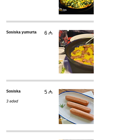
Sosiska yumurta
6 ₼
Sosiska
5 ₼
3 ədəd