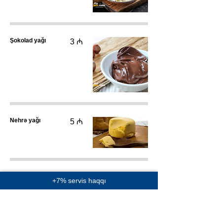
Şokolad yağı
3 ₼
Nehrə yağı
5 ₼
Yağ (Kərə)
4 ₼
+7% servis haqqı