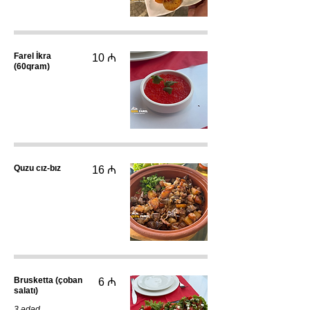
Farel İkra
10 ₼
(60qram)
Quzu cız-bız
16 ₼
Brusketta (çoban
6 ₼
salatı)
3 ədəd