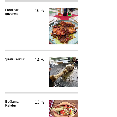
Farel nar
16 ₼
qovurma
Şirəli Kələfur
14 ₼
Buğlama
13 ₼
Kələfur