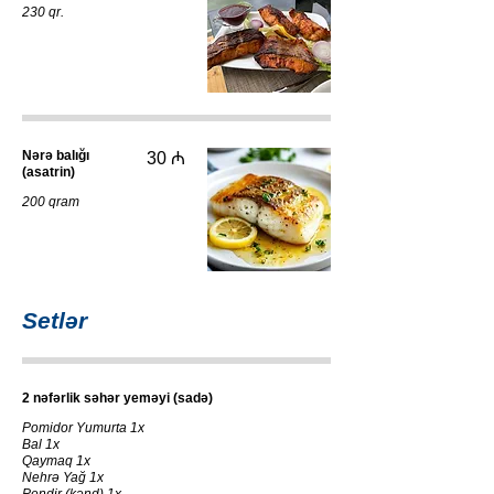
230 qr.
Nərə balığı
30 ₼
(asatrin)
200 qram
Setlər
2 nəfərlik səhər yeməyi (sadə)
Pomidor Yumurta 1x
Bal 1x
Qaymaq 1x
Nehrə Yağ 1x