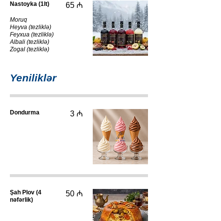
Nastoyka (1lt)
65 ₼
Moruq
Heyva (tezliklə)
Feyxua (tezliklə)
Albali (tezliklə)
Zogal (tezliklə)
Yeniliklər
Dondurma
3 ₼
Şah Plov (4
50 ₼
nəfərlik)