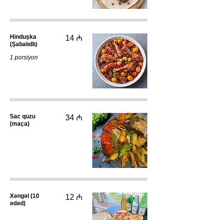
Hinduşka
14 ₼
(Şabalıdlı)
1 porsiyon
Sac quzu
34 ₼
(maça)
Xəngəl (10
12 ₼
ədəd)