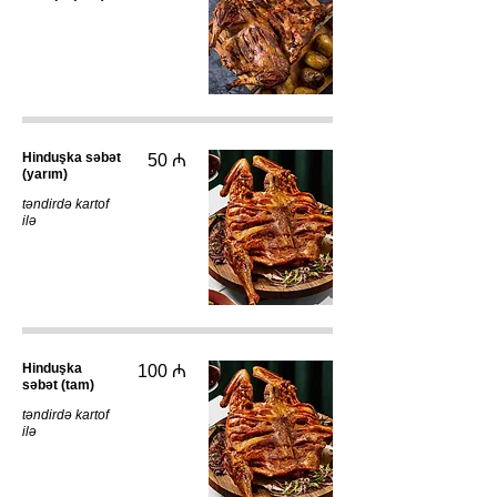
Hinduşka səbət
50 ₼
(yarım)
təndirdə kartof
ilə
Hinduşka
100 ₼
səbət (tam)
təndirdə kartof
ilə