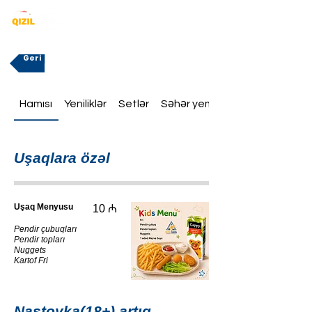
Geri
Hamısı
Yeniliklər
Setlər
Səhər yeməklər
Uşaqlara özəl
Uşaq Menyusu
10 ₼
Pendir çubuqları
Pendir topları
Nuggets
Kartof Fri
Nastoyka(18+) artıq