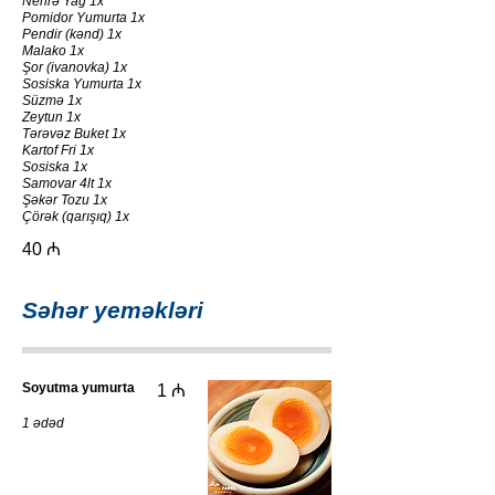
Nehrə Yağ 1x
Pomidor Yumurta 1x
Pendir (kənd) 1x
Malako 1x
Şor (ivanovka) 1x
Sosiska Yumurta 1x
Süzmə 1x
Zeytun 1x
Tərəvəz Buket 1x
Kartof Fri 1x
Sosiska 1x
Samovar 4lt 1x
Şəkər Tozu 1x
Çörək (qarışıq) 1x
40 ₼
Səhər yeməkləri
Soyutma yumurta
1 ₼
1 ədəd