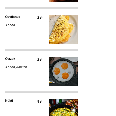
Qayğanaq
3 ₼
3 ədəd
Qlazok
3 ₼
3 ədəd yumurta
Kükü
4 ₼