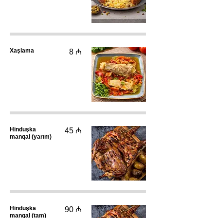
Xaşlama
8 ₼
Hinduşka
45 ₼
manqal (yarım)
Hinduşka
90 ₼
manqal (tam)