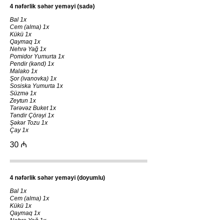
4 nəfərlik səhər yeməyi (sadə)
Bal 1x
Cem (alma) 1x
Kükü 1x
Qaymaq 1x
Nehrə Yağ 1x
Pomidor Yumurta 1x
Pendir (kənd) 1x
Malako 1x
Şor (ivanovka) 1x
Sosiska Yumurta 1x
Süzmə 1x
Zeytun 1x
Tərəvəz Buket 1x
Təndir Çörəyi 1x
Şəkər Tozu 1x
Çay 1x
30 ₼
4 nəfərlik səhər yeməyi (doyumlu)
Bal 1x
Cem (alma) 1x
Kükü 1x
Qaymaq 1x