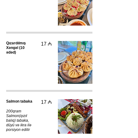
Qızardılmış
17 ₼
Xəngəl (10
ədəd)
Salmon tabaka
17 ₼
200qram
Salmon(qızıl
balıq) tabaka,
düyü və ikra ilə
porsiyon edilir