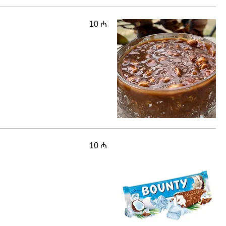
10 ₼
10 ₼