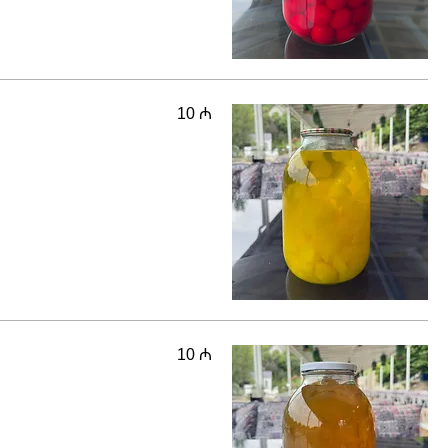
10 ₼
10 ₼