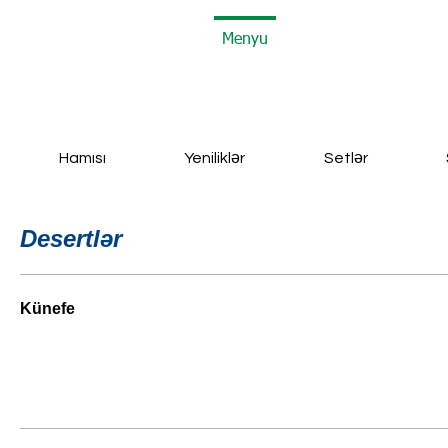
Ana Səhifə
A-Frame
Menyu
Əyləncələr
Əlaqə
Hamısı
Yeniliklər
Setlər
Desertlər
Künefe