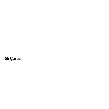
5li Çərəz