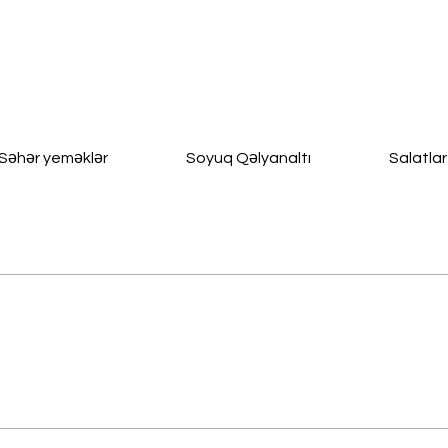
Səhər yeməklər
Soyuq Qəlyanaltı
Salatlar