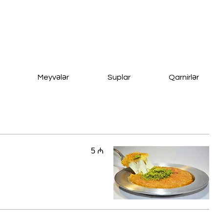
Meyvələr
Suplar
Qarnirlər
5 ₼