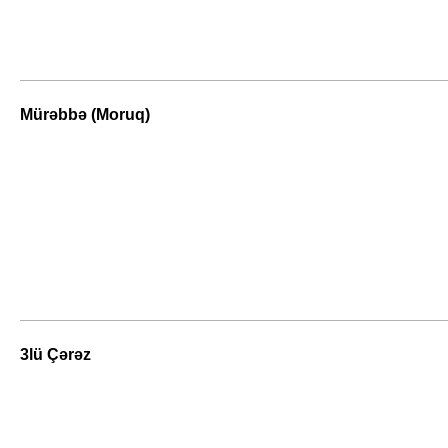
Mürəbbə (Moruq)
3lü Çərəz