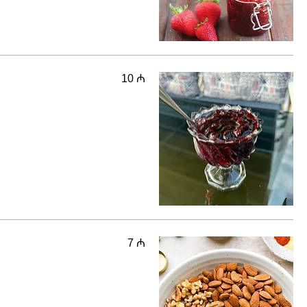
10 ₼
7 ₼