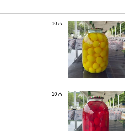
10 ₼
10 ₼