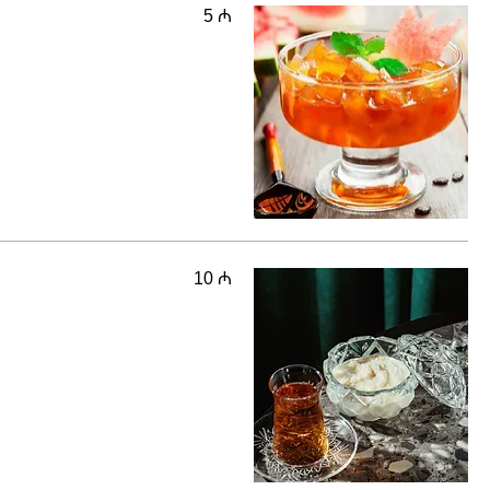
5 ₼
10 ₼