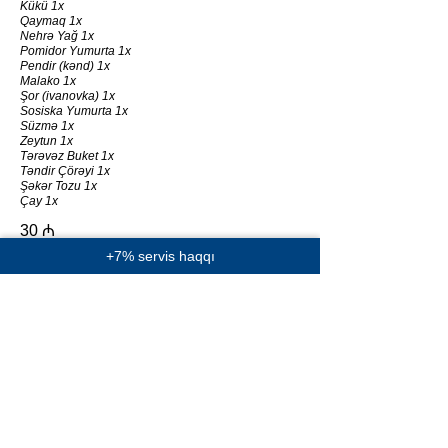
Kükü 1x
Qaymaq 1x
Nehrə Yağ 1x
Pomidor Yumurta 1x
Pendir (kənd) 1x
Malako 1x
Şor (ivanovka) 1x
Sosiska Yumurta 1x
Süzmə 1x
Zeytun 1x
Tərəvəz Buket 1x
Təndir Çörəyi 1x
Şəkər Tozu 1x
Çay 1x
30 ₼
+7% servis haqqı
4 nəfərlik səhər yeməyi (doyumlu)
Bal 1x
Cem (alma) 1x
Kükü 1x
Qaymaq 1x
Nehrə Yağ 1x
Pomidor Yumurta 1x
Pendir (kənd) 1x
Malako 1x
Şor (ivanovka) 1x