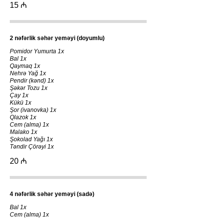
15 ₼
2 nəfərlik səhər yeməyi (doyumlu)
Pomidor Yumurta 1x
Bal 1x
Qaymaq 1x
Nehrə Yağ 1x
Pendir (kənd) 1x
Şəkər Tozu 1x
Çay 1x
Kükü 1x
Şor (ivanovka) 1x
Qlazok 1x
Cem (alma) 1x
Malako 1x
Şokolad Yağı 1x
Təndir Çörəyi 1x
20 ₼
4 nəfərlik səhər yeməyi (sadə)
Bal 1x
Cem (alma) 1x