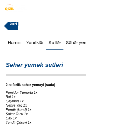
Geri
Hamısı
Yeniliklər
Setlər
Səhər yeməklər
Səhər yemək setləri
2 nəfərlik səhər yeməyi (sadə)
Pomidor Yumurta 1x
Bal 1x
Qaymaq 1x
Nehrə Yağ 1x
Pendir (kənd) 1x
Şəkər Tozu 1x
Çay 1x
Təndir Çörəyi 1x