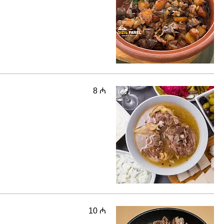
8 ₼
10 ₼