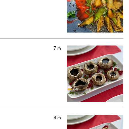
7 ₼
8 ₼