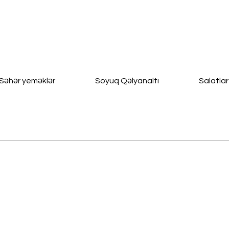
Səhər yeməklər
Soyuq Qəlyanaltı
Salatlar