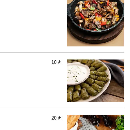
10 ₼
20 ₼