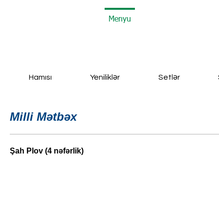
Ana Səhifə
A-Frame
Menyu
Əyləncələr
Əlaqə
Hamısı
Yeniliklər
Setlər
Milli Mətbəx
Şah Plov (4 nəfərlik)