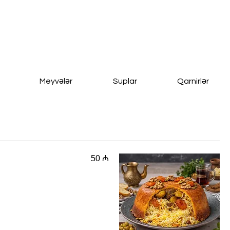
Meyvələr
Suplar
Qarnirlər
50 ₼