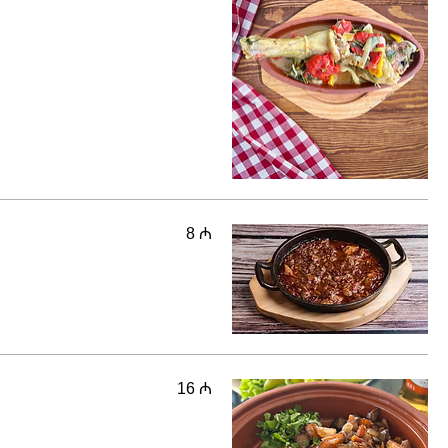
8 ₼
16 ₼