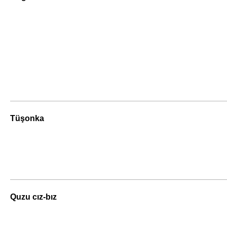
Tüşonka
Quzu cız-bız