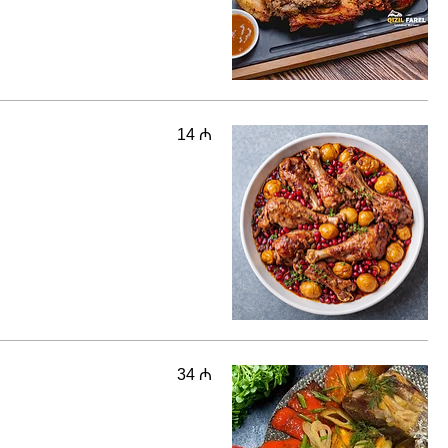
14 ₼
34 ₼