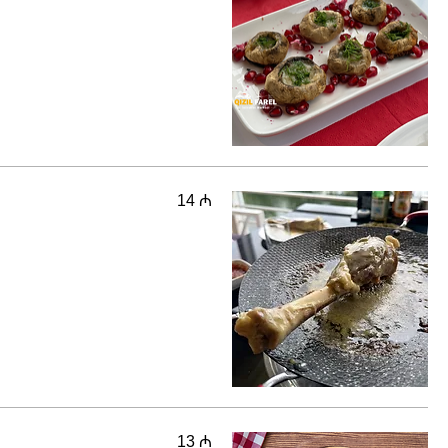
14 ₼
13 ₼