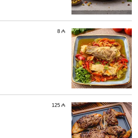
8 ₼
125 ₼