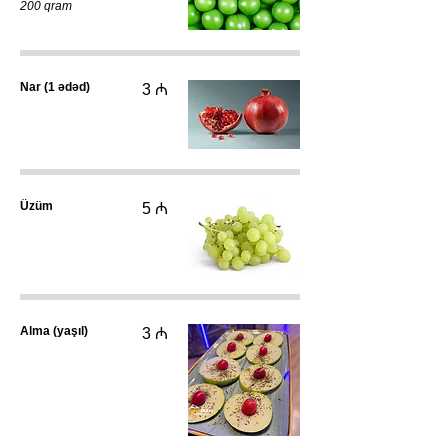
200 qram
Nar (1 ədəd)
3 ₼
Üzüm
5 ₼
Alma (yaşıl)
3 ₼