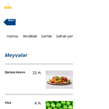
Geri
Hamısı
Yeniliklər
Setlər
Səhər yeməklər
Meyvələr
Qarışıq meyvə
15 ₼
Alça
4 ₼