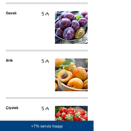
Gavalı
5 ₼
Ərik
5 ₼
Çiyələk
5 ₼
+7% servis haqqı