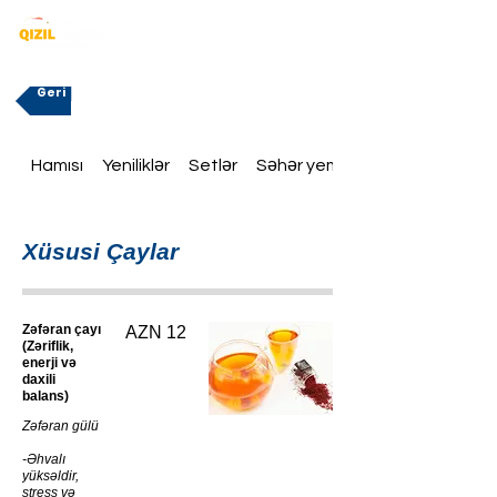
Geri
Hamısı
Yeniliklər
Setlər
Səhər yeməklər
Xüsusi Çaylar
Zəfəran çayı
AZN 12
(Zəriflik,
enerji və
daxili
balans)
Zəfəran gülü
-Əhvalı
yüksəldir,
stress və