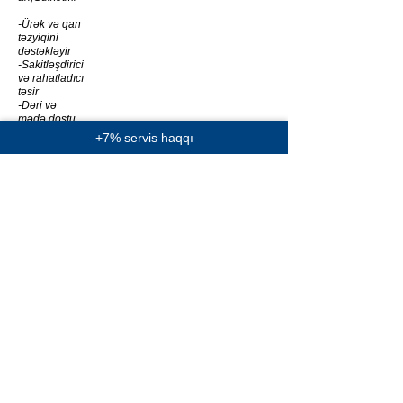
-Ürək və qan
təzyiqini
dəstəkləyir
-Sakitləşdirici
və rahatladıcı
təsir
-Dəri və
mədə dostu
-Təbii şirinlik
+7% servis haqqı
və meyvə
ləzzəti
-İmmunitet
dəstəyi
Mix - 5
AZN 12
(Meyvəli
enerji və
ürək-damar
dəstəyi)
Ananas,Gilas
,Kişmiş,Yemi
şan,Yaşıl
çay,Qara çay
-Zehni