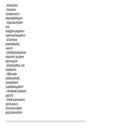
-Detoks
-Həzm
sistemini
dəstəkləyir
-Qaraciyəri
və
bağırsaqları
stimullaşdırır
-Dəriyə
parlaqlıq
verir
-Gülümbahar
dərini içdən
qoruyur
-Rahatlıq və
balans
-Əhvalı
yüksəldir,
əsəbləri
sakitləşdirir
-Antioksidant
gücü
-Hüceyrələri
qoruyur,
immuniteti
gücləndirir