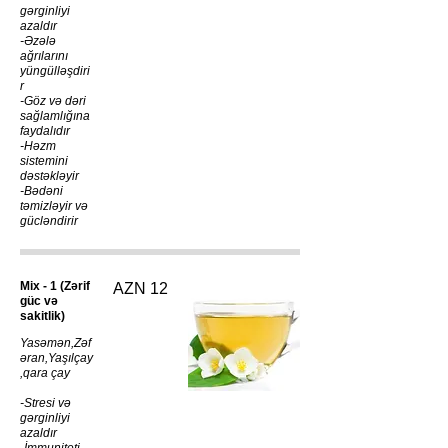
gərginliyi
azaldır
-Əzələ
ağrılarını
yüngülləşdiri
r
-Göz və dəri
sağlamlığına
faydalıdır
-Həzm
sistemini
dəstəkləyir
-Bədəni
təmizləyir və
gücləndirir
Mix - 1 (Zərif
AZN 12
güc və
sakitlik)
Yasəmən,Zəf
əran,Yaşılçay
,qara çay
-Stresi və
gərginliyi
azaldır