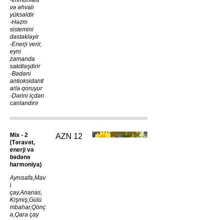
-İmmuniteti
və əhvalı
yüksəldir
-Həzm
sistemini
dəstəkləyir
-Enerji verir,
eyni
zamanda
sakitləşdirir
-Bədəni
antioksidantl
arla qoruyur
-Dərini içdən
Mix - 2
AZN 12
(Təravət,
enerji və
bədənə
harmoniya)
Aynısafa,Mav
i
çay,Ananas,
Kişmiş,Gülü
mbahar,Qönç
ə,Qara çay