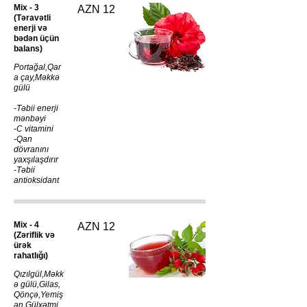
Mix - 3
AZN 12
(Təravətli
enerji və
bədən üçün
balans)
Portağal,Qar
a çay,Məkkə
gülü
-Təbii enerji
mənbəyi
-C vitamini
-Qan
dövranını
yaxşılaşdırır
-Təbii
antioksidant
Mix - 4
AZN 12
(Zəriflik və
ürək
rahatlığı)
Qızılgül,Məkk
ə gülü,Gilas,
Qönçə,Yemiş
an,Gülxətmi