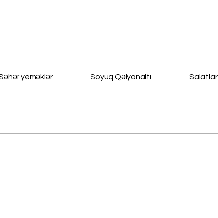
Səhər yeməklər
Soyuq Qəlyanaltı
Salatlar