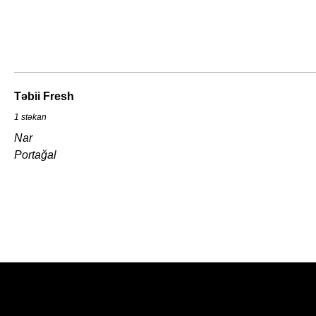
Təbii Fresh
1 stəkan
Nar
Portağal