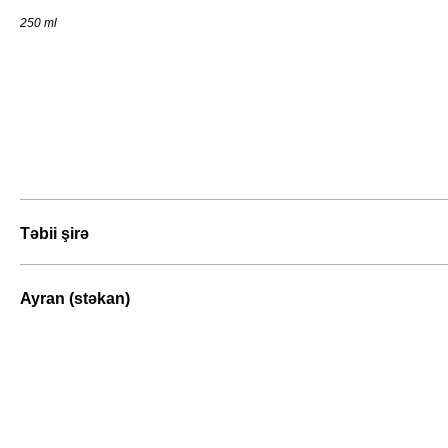
250 ml
Təbii şirə
Ayran (stəkan)