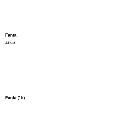
Fanta
330 ml
Fanta (1lt)