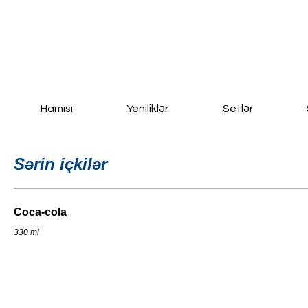
Ana Səhifə
Yeni Sayfa
New Page
Daha fazla
Hamısı
Yeniliklər
Setlər
Sərin içkilər
Coca-cola
330 ml