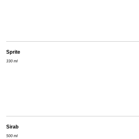
Sprite
330 ml
Sirab
500 ml