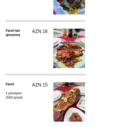
Farel nar
AZN 16
qovurma
Farel
AZN 15
1 porsiyon
(500 qram)