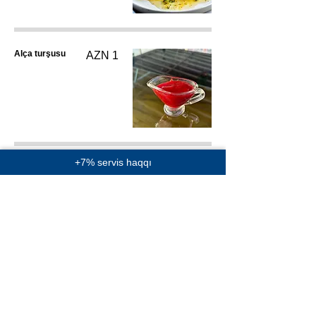
Alça turşusu
AZN 1
+7% servis haqqı
Farel (Hisə
AZN 20
verilmiş)
1 porsiyon
Çupura
AZN 22
1 porsiyon
(500 qram)