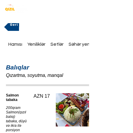
Geri
Hamısı
Yeniliklər
Setlər
Səhər yeməklər
Balıqlar
Qızartma, soyutma, manqal
Salmon
AZN 17
tabaka
200qram
Salmon(qızıl
balıq)
tabaka, düyü
və ikra ilə
porsiyon