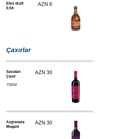
Efes draft
AZN 6
0.5lt
Çaxırlar
Savalan
AZN 30
Çaxır
750ml
Azgranata
AZN 30
Mugam