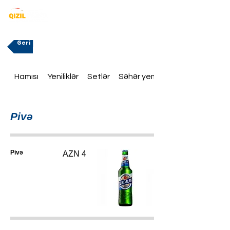
Geri
Hamısı
Yeniliklər
Setlər
Səhər yeməklər
Pivə
Pivə
AZN 4