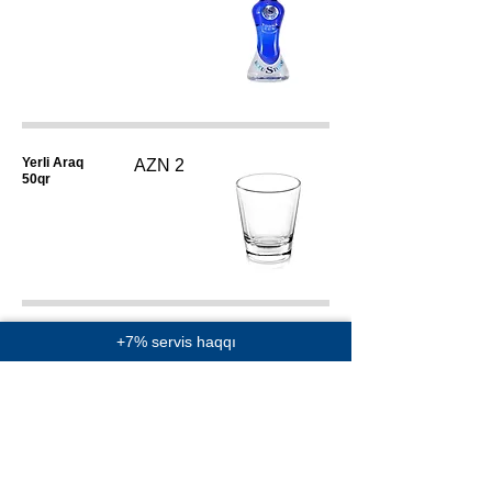
Yerli Araq
AZN 2
50qr
Yerli Araq 0.5L
+7% servis haqqı
AZN 20
Yerli Araq 0.7L
AZN 25