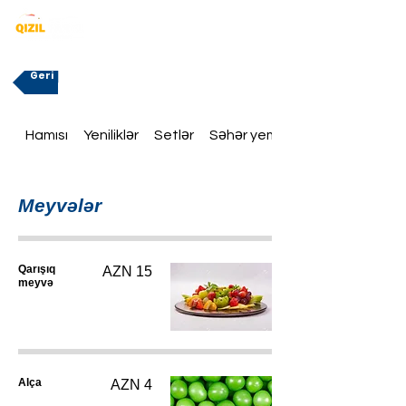
Geri
Hamısı
Yeniliklər
Setlər
Səhər yeməklər
Meyvələr
Qarışıq
AZN 15
meyvə
Alça
AZN 4