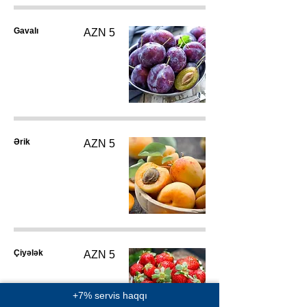
Gavalı
AZN 5
Ərik
AZN 5
Çiyələk
AZN 5
+7% servis haqqı